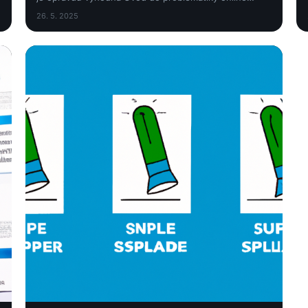
půjček V dnešní digitální době je možné téměř vše...
26. 5. 2025