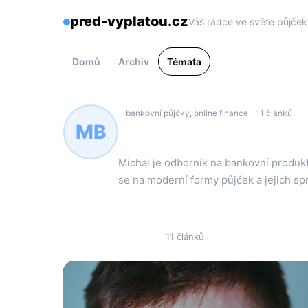
pred-vyplatou.cz
Váš rádce ve světe půjček
Domů
Archiv
Témata
bankovní půjčky, online finance
11 článků
MB
Michal Beneš
Michal je odborník na bankovní produkt
se na moderní formy půjček a jejich sp
Všechny články
11 článků