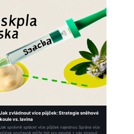
Jak zvládnout více půjček: Strategie sněhové
koule vs. lavina
Jak správně splácet více půjček najednou Správa více
půjček současně může být pro mnohé z nás stresující