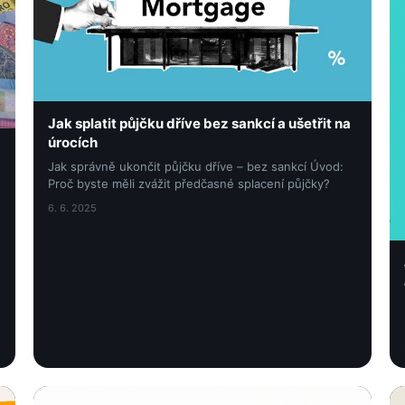
Jak splatit půjčku dříve bez sankcí a ušetřit na
úrocích
Jak správně ukončit půjčku dříve – bez sankcí Úvod:
Proč byste měli zvážit předčasné splacení půjčky?
6. 6. 2025