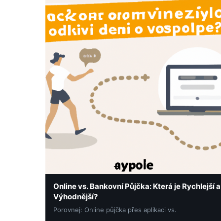
Online vs. Bankovní Půjčka: Která je Rychlejší a
Výhodnější?
Porovnej: Online půjčka přes aplikaci vs.