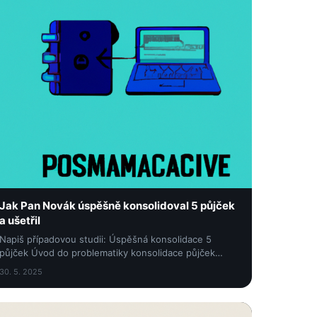
Jak Pan Novák úspěšně konsolidoval 5 půjček
a ušetřil
Napiš případovou studii: Úspěšná konsolidace 5
půjček Úvod do problematiky konsolidace půjček
Konsolidace půjček je finanční strategie, která
30. 5. 2025
umožňuje...