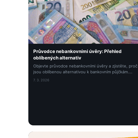
Průvodce nebankovními úvěry: Přehled
oblíbených alternativ
Objevte průvodce nebankovními úvěry a zjistěte, proč
jsou oblíbenou alternativou k bankovním půjčkám.
Přehled výhod i nevýhod, který vám pomůže vybrat.
7. 3. 2026