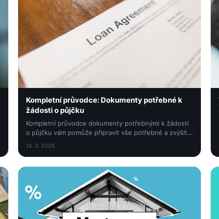
Kompletní průvodce: Dokumenty potřebné k
žádosti o půjčku
Kompletní průvodce dokumenty potřebnými k žádosti
o půjčku vám pomůže připravit vše potřebné a zvýšit
šance na rychlé schválení a lepší podmínky.
13. 3. 2026