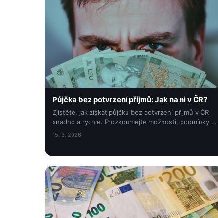
Půjčka bez potvrzení příjmů: Jak na ni v ČR?
Zjistěte, jak získat půjčku bez potvrzení příjmů v ČR
snadno a rychle. Prozkoumejte možnosti, podmínky a
tipy pro úspěšné schválení půjčky.
15. 3. 2026