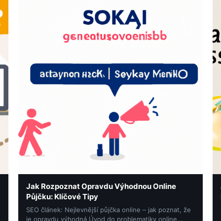
Jak Rozpoznat Opravdu Výhodnou Online
Půjčku: Klíčové Tipy
SEO článek: Nejlevnější půjčka online – jak poznat, že
je opravdu výhodná Úvod do problematiky online