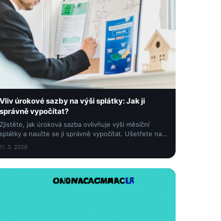
Vliv úrokové sazby na výši splátky: Jak ji
správně vypočítat?
Zjistěte, jak úroková sazba ovlivňuje výši měsíční
splátky a naučte se ji správně vypočítat. Ušetřete na
půjčce díky našemu praktickému návodu!
11. 3. 2026