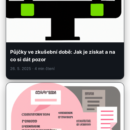
Půjčky ve zkušební době: Jak je získat a na
co si dát pozor
26. 5. 2025
· 4 min čtení