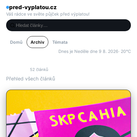
pred-vyplatou.cz
Váš rádce ve světe půjček před výplatou!
Domů
Archiv
Témata
Dnes je Neděle dne 9 8. 2026
· 20°C
Archiv
52 článků
Přehled všech článků