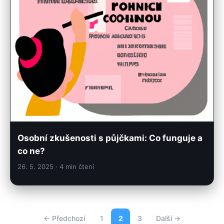
Osobní zkušenosti s půjčkami: Co funguje a
co ne?
26. 5. 2025
· 4 min čtení
← Předchozí
1
2
3
Další →