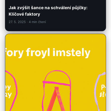
Jak zvýšit šance na schválení půjčky:
Klíčové faktory
27. 5. 2025
· 4 min čtení