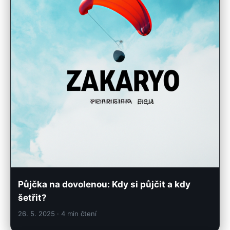
Půjčka na dovolenou: Kdy si půjčit a kdy
šetřit?
26. 5. 2025
· 4 min čtení